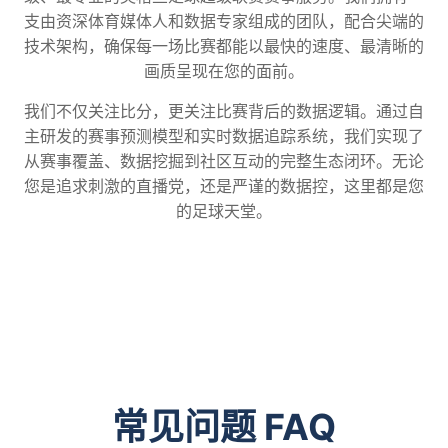
支由资深体育媒体人和数据专家组成的团队，配合尖端的
技术架构，确保每一场比赛都能以最快的速度、最清晰的
画质呈现在您的面前。
我们不仅关注比分，更关注比赛背后的数据逻辑。通过自
主研发的赛事预测模型和实时数据追踪系统，我们实现了
从赛事覆盖、数据挖掘到社区互动的完整生态闭环。无论
您是追求刺激的直播党，还是严谨的数据控，这里都是您
的足球天堂。
常见问题 FAQ