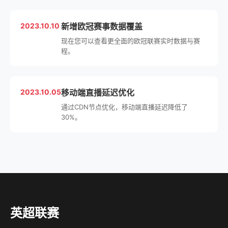
2023.10.10
新增欧冠赛事数据覆盖
现在您可以查看更全面的欧冠联赛实时数据与赛
程。
2023.10.05
移动端直播延迟优化
通过CDN节点优化，移动端直播延迟降低了
30%。
英超联赛