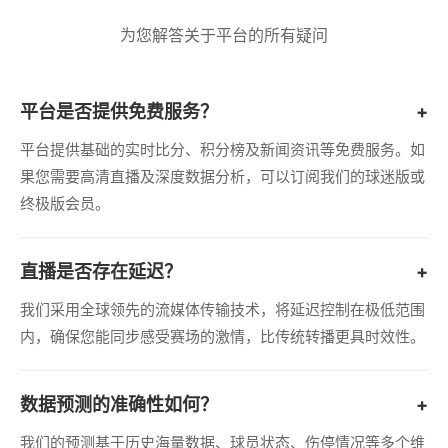
为您解答关于平台的所有疑问
平台是否提供免费服务？
+
平台提供基础的实时比分、积分榜及新闻资讯等免费服务。如
果您需要高清直播及深度数据分析，可以订阅我们的球迷版或
终极版会员。
直播是否存在延迟？
+
我们采用全球领先的流媒体传输技术，将延迟控制在极低范围
内，确保您能同步感受赛场的激情，比传统转播更具时效性。
数据预测的准确性如何？
+
我们的预测基于历史海量数据、球员状态、伤停情况等多个维