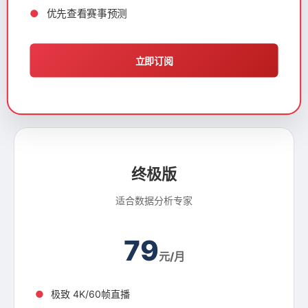
优先查看赛事预测
立即订阅
终极版
适合数据分析专家
79
元/月
极致 4K/60帧直播