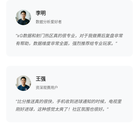
李明
数据分析爱好者
“xG数据和射门热区真的很专业，对于我做赛后复盘非常
有帮助，数据维度非常全面，强烈推荐给专业玩家。”
王强
资深观赛用户
“比分推送真的很快，手机收到进球通知的时候，电视里
刚好进球，这种感觉太爽了！社区氛围也很好。”