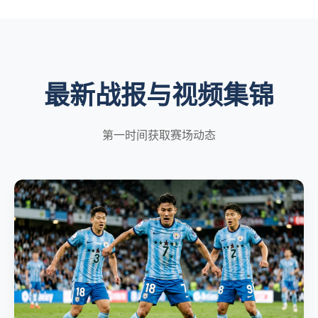
最新战报与视频集锦
第一时间获取赛场动态