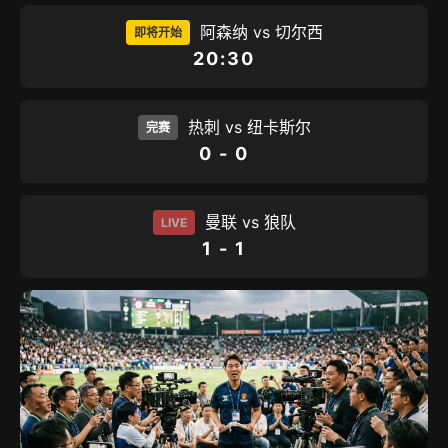
阿森纳 vs 切尔西
即将开始
20:30
热刺 vs 纽卡斯尔
完赛
0 - 0
曼联 vs 狼队
LIVE
1 - 1