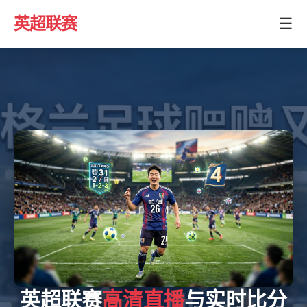
英超联赛
☰
英超联赛
高清直播
与实时比分