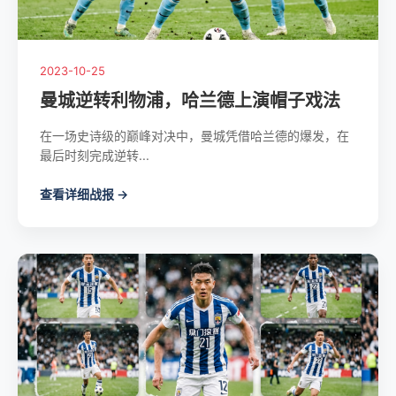
2023-10-25
曼城逆转利物浦，哈兰德上演帽子戏法
在一场史诗级的巅峰对决中，曼城凭借哈兰德的爆发，在
最后时刻完成逆转...
查看详细战报 →