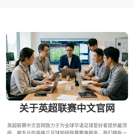
关于英超联赛中文官网
英超联赛中文官网致力于为全球华语足球爱好者提供最顶
级、最专业的英格兰足球超级联赛赛事服务。我们拥有一